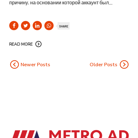
причину, на основании которой аккаунт был...
SHARE
READ MORE
Newer Posts
Older Posts