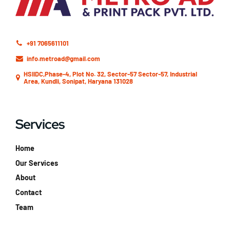
+91 7065611101
info.metroad@gmail.com
HSIIDC,Phase-4, Plot No. 32, Sector-57 Sector-57, Industrial
Area, Kundli, Sonipat, Haryana 131028
Services
Home
Our Services
About
Contact
Team