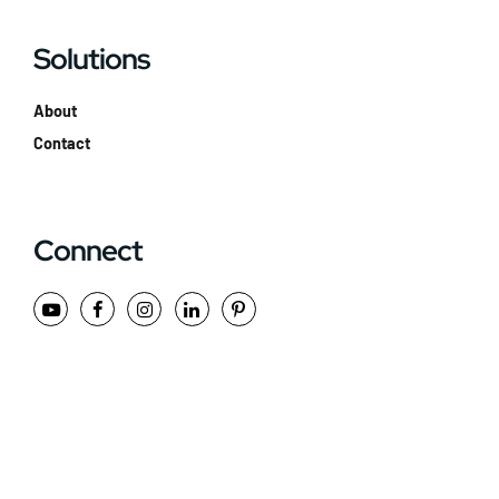
Solutions
About
Contact
Connect