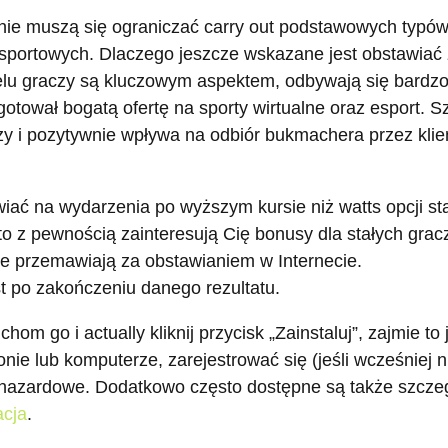
 nie muszą się ograniczać carry out podstawowych typ
sportowych. Dlaczego jeszcze wskazane jest obstawiać 
wielu graczy są kluczowym aspektem, odbywają się bardz
otował bogatą ofertę na sporty wirtualne oraz esport. Sze
czy i pozytywnie wpływa na odbiór bukmachera przez klien
ć na wydarzenia po wyższym kursie niż watts opcji st
, to z pewnością zainteresują Cię bonusy dla stałych gr
re przemawiają za obstawianiem w Internecie.
t po zakończeniu danego rezultatu.
om go i actually kliknij przycisk „Zainstaluj”, zajmie t
nie lub komputerze, zarejestrować się (jeśli wcześniej n
y hazardowe. Dodatkowo często dostępne są także szczegół
acja
.