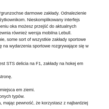
y” “grunzochse darmowe zakłady. Odnalezienie
użytkownikom. Nieskomplikowany interfejs
gnieniu oka możesz przejść do aktualnych
ewnia również wersja mobilna Lebull.
nie, some sort of wszystkie zakłady sportowe
ę na wydarzenia sportowe rozgrywające się w
est STS delicia na F1, zakłady na hokej em
tronę.
 miejsca em ziemi.
lonych typów.
, mając pewność, że korzystasz z najbardziej