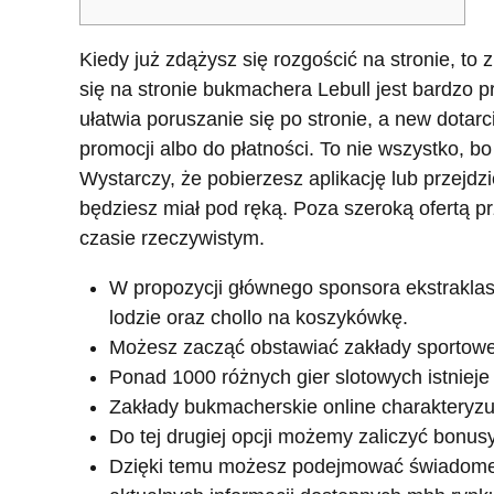
Kiedy już zdążysz się rozgościć na stronie, t
się na stronie bukmachera Lebull jest bardzo 
ułatwia poruszanie się po stronie, a new dotar
promocji albo do płatności. To nie wszystko, 
Wystarczy, że pobierzesz aplikację lub przejdz
będziesz miał pod ręką. Poza szeroką ofertą
czasie rzeczywistym.
W propozycji głównego sponsora ekstraklaso
lodzie oraz chollo na koszykówkę.
Możesz zacząć obstawiać zakłady sportowe 
Ponad 1000 różnych gier slotowych istnieje 
Zakłady bukmacherskie online charakteryzu
Do tej drugiej opcji możemy zaliczyć bonu
Dzięki temu możesz podejmować świadome de