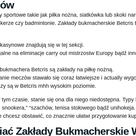
zów
 sportowe takie jak piłka nożna, siatkówka lub skoki nar
kerze czy badmintonie. Zakłady bukmacherskie Betcris 
kasynowe znajdują się w tej sekcji.
jalne na eliminacje carry out mistrzostw Europy bądź in
ukmachera Betcris są zakłady na piłkę nożną.
ie meczów stawało się coraz łatwiejsze i actually wygo
zy są w Betcris mhh wysokim poziomie.
w tym czasie, stanie się ona dla niego niedostępna. Typ
o, snookera,” “szachów, tenisa stołowego bądź unihokeja
e chcesz obstawić, co znacznie ułatwi przygotowanie k
iać Zakłady Bukmacherskie 