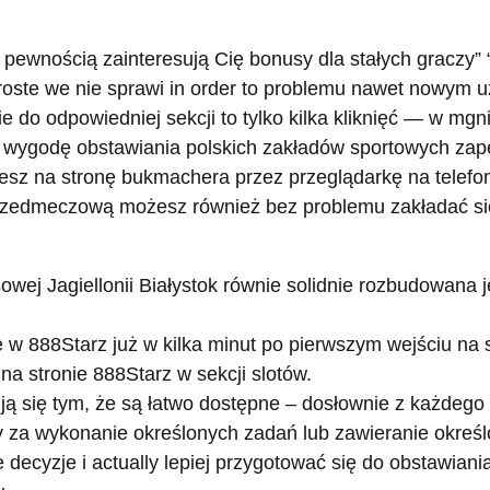
o z pewnością zainteresują Cię bonusy dla stałych gracz
proste we nie sprawi in order to problemu nawet nowym 
cie do odpowiedniej sekcji to tylko kilka kliknięć — w m
bo wygodę obstawiania polskich zakładów sportowych zap
iesz na stronę bukmachera przez przeglądarkę na telefo
 przedmeczową możesz również bez problemu zakładać si
wej Jagiellonii Białystok równie solidnie rozbudowana j
w 888Starz już w kilka minut po pierwszym wejściu na s
na stronie 888Starz w sekcji slotów.
ją się tym, że są łatwo dostępne – dosłownie z każdego
sy za wykonanie określonych zadań lub zawieranie okreś
cyzje i actually lepiej przygotować się do obstawiania