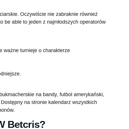
ciarskie. Oczywiście nie zabraknie również
to be able to jeden z najmłodszych operatorów
ne ważne turnieje o charakterze
dniejsze.
y bukmacherskie na bandy, futbol amerykański,
. Dostępny na stronie kalendarz wszystkich
uponów.
W Betcris?