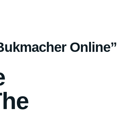
 Bukmacher Online”
️
The