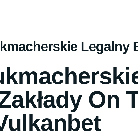
ukmacherskie Legalny
kmacherskie 
 Zakłady On 
 Vulkanbet